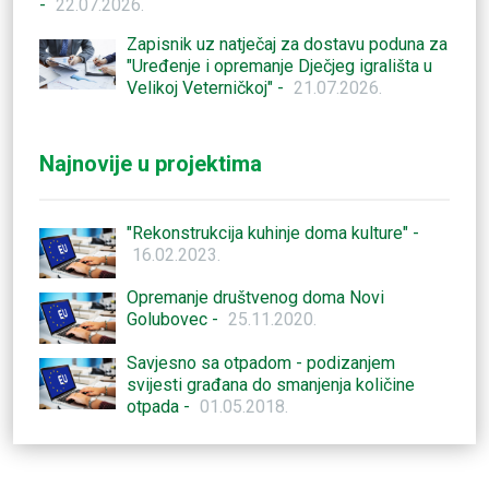
-
22.07.2026.
Zapisnik uz natječaj za dostavu poduna za
"Uređenje i opremanje Dječjeg igrališta u
Velikoj Veterničkoj" -
21.07.2026.
Najnovije u projektima
"Rekonstrukcija kuhinje doma kulture" -
16.02.2023.
Opremanje društvenog doma Novi
Golubovec -
25.11.2020.
Savjesno sa otpadom - podizanjem
svijesti građana do smanjenja količine
otpada -
01.05.2018.