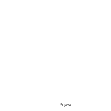
© Općina Novi Golubovec 2022. godine, sva prava su
pridržana /
Prijava